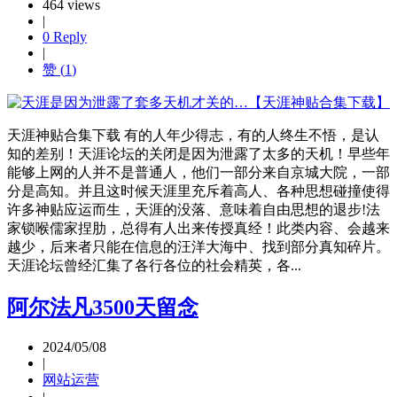
464 views
|
0 Reply
|
赞 (
1
)
天涯神贴合集下载 有的人年少得志，有的人终生不悟，是认
知的差别！天涯论坛的关闭是因为泄露了太多的天机！早些年
能够上网的人并不是普通人，他们一部分来自京城大院，一部
分是高知。并且这时候天涯里充斥着高人、各种思想碰撞使得
许多神贴应运而生，天涯的没落、意味着自由思想的退步!法
家锁喉儒家捏肋，总得有人出来传授真经！此类内容、会越来
越少，后来者只能在信息的汪洋大海中、找到部分真知碎片。
天涯论坛曾经汇集了各行各位的社会精英，各...
阿尔法凡3500天留念
2024/05/08
|
网站运营