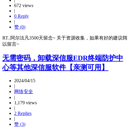
|
672 views
|
0 Reply
|
赞 (
0
)
RT..阿尔法凡3500天留念~ 关于资源收集，如果有好的建议阔
以留言~
无需密码，卸载深信服EDR终端防护中
心等其他深信服软件【亲测可用】
2024/04/15
|
网络安全
|
1,179 views
|
2 Replies
|
赞 (
3
)