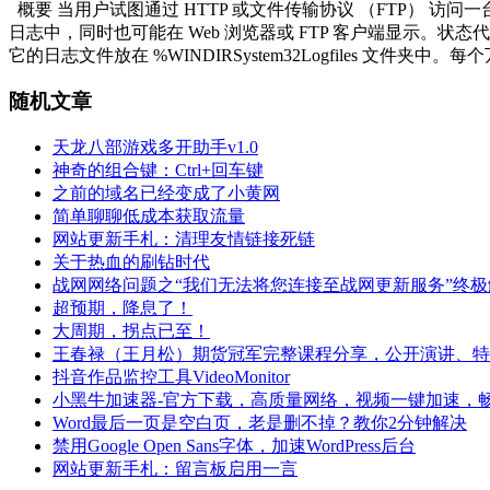
概要 当用户试图通过 HTTP 或文件传输协议 （FTP） 访问一台
日志中，同时也可能在 Web 浏览器或 FTP 客户端显示。状
它的日志文件放在 %WINDIRSystem32Logfiles 文
随机文章
天龙八部游戏多开助手v1.0
神奇的组合键：Ctrl+回车键
之前的域名已经变成了小黄网
简单聊聊低成本获取流量
网站更新手札：清理友情链接死链
关于热血的刷钻时代
战网网络问题之“我们无法将您连接至战网更新服务”终
超预期，降息了！
大周期，拐点已至！
王春禄（王月松）期货冠军完整课程分享，公开演讲、特
抖音作品监控工具VideoMonitor
小黑牛加速器-官方下载，高质量网络，视频一键加速，
Word最后一页是空白页，老是删不掉？教你2分钟解决
禁用Google Open Sans字体，加速WordPress后台
网站更新手札：留言板启用一言