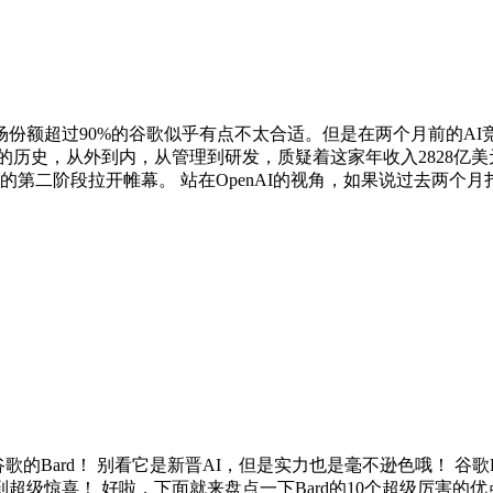
份额超过90%的谷歌似乎有点不太合适。但是在两个月前的A
历史，从外到内，从管理到研发，质疑着这家年收入2828亿美元
I竞赛的第二阶段拉开帷幕。 站在OpenAI的视角，如果说过去两
歌的Bard！ 别看它是新晋AI，但是实力也是毫不逊色哦！ 谷歌
喜！ 好啦，下面就来盘点一下Bard的10个超级厉害的优点吧~ 