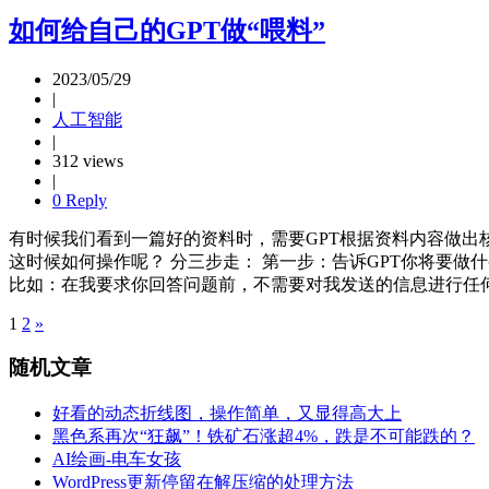
如何给自己的GPT做“喂料”
2023/05/29
|
人工智能
|
312 views
|
0 Reply
有时候我们看到一篇好的资料时，需要GPT根据资料内容做出核心
这时候如何操作呢？ 分三步走： 第一步：告诉GPT你将要做
比如：在我要求你回答问题前，不需要对我发送的信息进行任何解释
1
2
»
随机文章
好看的动态折线图，操作简单，又显得高大上
黑色系再次“狂飙”！铁矿石涨超4%，跌是不可能跌的？
AI绘画-电车女孩
WordPress更新停留在解压缩的处理方法