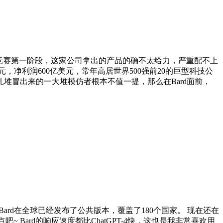
I竞赛第一阶段，这家公司拿出的产品的确不太给力，严重配不上
，净利润600亿美元，常年高居世界500强前20的巨型科技公
个月扎堆冒出来的一大堆模仿者根本不值一提，那么在Bard面前，
Bard在全球已经发布了公共版本，覆盖了180个国家。 现在还在
Bard的响应速度都比ChatGPT-4快，这也是我非常喜欢用