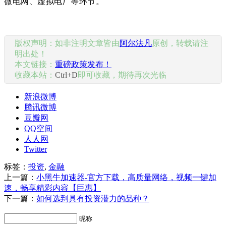
微电网、虚拟电厂等环节。
版权声明：如非注明文章皆由
阿尔法凡
原创，转载请注
明出处！
本文链接：
重磅政策发布！
收藏本站：
Ctrl+D
即可收藏，期待再次光临
新浪微博
腾讯微博
豆瓣网
QQ空间
人人网
Twitter
标签：
投资
,
金融
上一篇：
小黑牛加速器-官方下载，高质量网络，视频一键加
速，畅享精彩内容【巨惠】
下一篇：
如何选到具有投资潜力的品种？
昵称