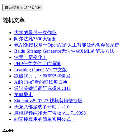
随机文章
大学的最后一次作业
阿尔法凡3500天留念
氢AI免授权基于OpenAI的人工智能源码含会员系统
Baidu Sitemap Generator无法生成XML的解决方法
注意，新变化！
PHP任意文件上传漏洞
Learning OpenCV3 中文版
跌破10万，下游需求将爆发！
Ai绘画-好看的壁纸每日换
通过关键词调研选择NICHE
笑傲股市
Shotcut v29.07.23 视频剪辑便捷版
天龙八部游戏多开助手v1.0
腾讯视频纯净无广告版 v11.71.9098
能直接套用的简单实用公式！
分类