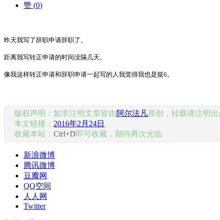
赞 (
0
)
昨天我写了辞职申请辞职了。
距离我写转正申请的时间没隔几天。
像我这样转正申请和辞职申请一起写的人我觉得我也是挺6。
版权声明：如非注明文章皆由
阿尔法凡
原创，转载请注明出
本文链接：
2016年2月24日
收藏本站：
Ctrl+D
即可收藏，期待再次光临
新浪微博
腾讯微博
豆瓣网
QQ空间
人人网
Twitter