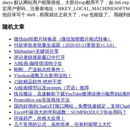
zkeys 默认网站用户权限很低，大部分exp都用不了，如 iis
定用户密码，注册表地址：HKEY_LOCAL_MACHINESOFTWAR
他目录写个 shell，权限就比之前大了，exp 也能提了。 我碰到的几个
随机文章
微信dat转图片转换器（微信加密图片格式转换）
付款审批表批量生成器（2020-03-13更新至v1.3.0）
Midjourney关键词分享
评论者链接新窗口中打开
AI绘画-咖啡馆清纯少女
刚刚，产业标志性事件！
Vlookup函数又出新用法啦！
15款精品软件 绝对干货
Ai绘画模型以及prompts（咒语）推荐
快乐搬运，高速解析下载YouTube微博绿洲小咖秀B站推
PentestBox pip安装模块方法
国内好用的ChatGPT接口网站，免费快速稳定，支持ChatG
Excel中最强大的求和函数：SUMPRODUCT你会用吗？
环保趋严，价格大反弹！
几个常用的公式，虽然简单，但有时能帮上大忙