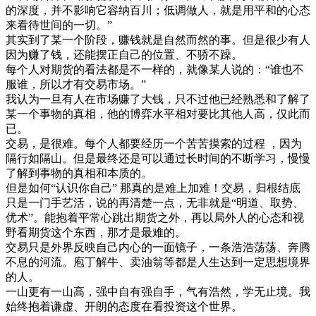
的深度，并不影响它容纳百川；低调做人，就是用平和的心态
来看待世间的一切。”
其实到了某一个阶段，赚钱就是自然而然的事。但是很少有人
因为赚了钱，还能摆正自己的位置、不骄不躁。
每个人对期货的看法都是不一样的，就像某人说的：“谁也不
服谁，所以才有交易市场。”
我认为一旦有人在市场赚了大钱，只不过他已经熟悉和了解了
某一个事物的真相，他的博弈水平相对要比其他人高，仅此而
已。
交易，是很难。每个人都要经历一个苦苦摸索的过程 ，因为
隔行如隔山。但是最终还是可以通过长时间的不断学习，慢慢
了解到事物的真相和本质的。
但是如何“认识你自己” 那真的是难上加难！交易，归根结底
只是一门手艺活，说的再清楚一点，无非就是“明道、取势、
优术”。能抱着平常心跳出期货之外，再以局外人的心态和视
野看期货这个东西，那才是最难的。
交易只是外界反映自己内心的一面镜子，一条浩浩荡荡、奔腾
不息的河流。庖丁解牛、卖油翁等都是人生达到一定思想境界
的人。
一山更有一山高，强中自有强自手，气有浩然，学无止境。我
始终抱着谦虚、开朗的态度在看投资这个世界。