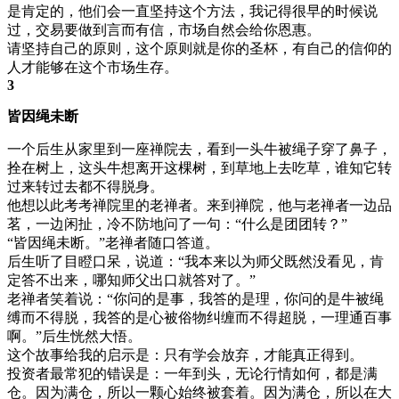
是肯定的，他们会一直坚持这个方法，我记得很早的时候说
过，交易要做到言而有信，市场自然会给你恩惠。
请坚持自己的原则，这个原则就是你的圣杯，有自己的信仰的
人才能够在这个市场生存。
3
皆因绳未断
一个后生从家里到一座禅院去，看到一头牛被绳子穿了鼻子，
拴在树上，这头牛想离开这棵树，到草地上去吃草，谁知它转
过来转过去都不得脱身。
他想以此考考禅院里的老禅者。来到禅院，他与老禅者一边品
茗，一边闲扯，冷不防地问了一句：“什么是团团转？”
“皆因绳未断。”老禅者随口答道。
后生听了目瞪口呆，说道：“我本来以为师父既然没看见，肯
定答不出来，哪知师父出口就答对了。”
老禅者笑着说：“你问的是事，我答的是理，你问的是牛被绳
缚而不得脱，我答的是心被俗物纠缠而不得超脱，一理通百事
啊。”后生恍然大悟。
这个故事给我的启示是：只有学会放弃，才能真正得到。
投资者最常犯的错误是：一年到头，无论行情如何，都是满
仓。因为满仓，所以一颗心始终被套着。因为满仓，所以在大