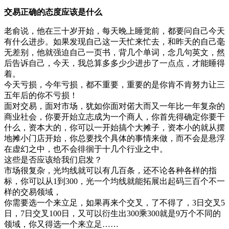
交易正确的态度应该是什么
老俞说，他在三十岁开始，每天晚上睡觉前，都要问自己今天
有什么进步。如果发现自己这一天忙来忙去，和昨天的自己毫
无差别，他就强迫自己一页书，背几个单词，念几句英文，然
后告诉自己，今天，我总算多多少少进步了一点点，才能睡得
着。
今天亏损，今年亏损，都不重要，重要的是你肯不肯努力让三
五年后的你不亏损！
面对交易，面对市场，犹如你面对偌大而又一年比一年复杂的
商业社会，你要开始立志成为一个商人，你首先得确定你要干
什么，资本大的，你可以一开始搞个大摊子，资本小的就从摆
地摊小门店开始，你总要找个具体的事情来做，而不会是悬浮
在虚幻之中，也不会徘徊于十几个行业之中。
这些是否应该给我们启发？
市场很复杂，光均线就可以有几百条，还不论各种各样的指
标，你可以从1到300，光一个均线就能拓展出起码三百个不一
样的交易领域，
你需要选一个来立足，如果再来个交叉，了不得了，3日交叉5
日，7日交叉100日，又可以衍生出300乘300就是9万个不同的
领域，你又得选一个来立足……