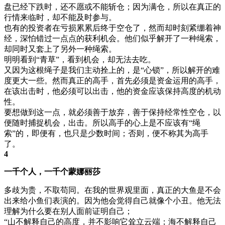
盘已经下跌时，还不愿或不能斩仓；因为满仓，所以在真正的
行情来临时，却不能及时参与。
也有的投资者在亏损累累后终于空仓了，然而却时刻紧绷着神
经，深怕错过一点点的获利机会。他们似乎解开了一种绳索，
却同时又套上了另外一种绳索。
明明看到“青草”，看到机会，却无法去吃。
又因为这根绳子是我们主动拴上的，是“心锁”，所以解开的难
度更大一些。然而真正的高手，首先必须是资金运用的高手，
在该出击时，他必须可以出击，他的资金应该保持高度的机动
性。
要想做到这一点，就必须善于放弃，善于保持经常性空仓，以
便随时捕捉机会，出击。所以高手的心上是不应该有“绳
索”的，即便有，也只是少数时间；否则，便不称其为高手
了。
4
一千个人，一千个蒙娜丽莎
多歧为贵，不取苟同。在我的世界观里面，真正的大鱼是不会
出来给小鱼们表演的。因为他会觉得自己就像个小丑。他无法
理解为什么要在别人面前证明自己；
“山不解释自己的高度，并不影响它耸立云端；海不解释自己