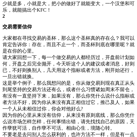
少就是多，小就是大，把小的做好了就能变大，一个汉堡和可
乐，就能搞出个KFC！
2
交易需要信仰
大家都在寻找交易的圣杯，那么这个圣杯真的存在么？我可以
肯定告诉你：存在，而且不止一个，而圣杯到底在哪里呢？就
是在你的心里。
请大家回想一下，每一个做交易的人都经历过，开盘前计划如
何，开盘之后完全抛开，今天听这个人的建议或者消息，好则
已，不好则换别人，几天用这个指标或者方法，刚开始还行，
一旦出错就换。
这是举个例子，那么我想问的是，你从做交易到现在真正从头
到尾坚持的交易方法还有么，或者什么习惯诸如周末不留仓，
有没有一直坚持下来，如果没有，那么你凭什么说什么指标或
者方法不好，因为你从来没有真正相信过它，推己及人，如果
一个人从未相信过你，你会对他好么?
因为你的心里从来没有信仰，从来没有原则底线，那么你凭什
么说市场怎样怎样，任何事情出错，请先找找自己的原因，天
作孽犹可活，自作孽不可活。相由心生，境随心转。
不要老是去问别人怎么获利的，也许方法不一样，但是有一点